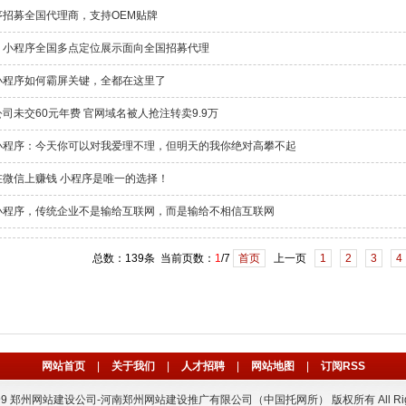
序招募全国代理商，支持OEM贴牌
：小程序全国多点定位展示面向全国招募代理
小程序如何霸屏关键，全都在这里了
司未交60元年费 官网域名被人抢注转卖9.9万
小程序：今天你可以对我爱理不理，但明天的我你绝对高攀不起
在微信上赚钱 小程序是唯一的选择！
小程序，传统企业不是输给互联网，而是输给不相信互联网
总数：139条 当前页数：
1
/7
首页
上一页
1
2
3
4
网站首页
|
关于我们
|
人才招聘
|
网站地图
|
订阅RSS
t 1999 郑州网站建设公司-河南郑州网站建设推广有限公司（中国托网所） 版权所有 All Rights